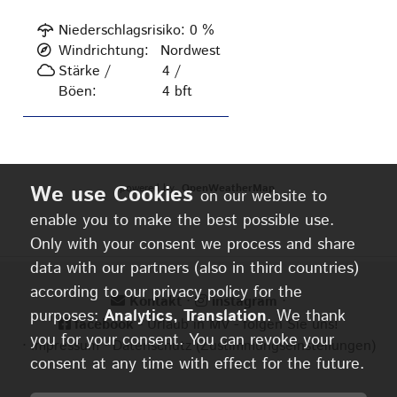
Niederschlagsrisiko:
0
%
Windrichtung:
Nordwest
Stärke /
4 /
Böen:
4
bft
powered by
OpenWeatherMap
on our website to
enable you to make the best possible use.
Only with your consent we process and share
data with our partners (also in third countries)
according to our privacy policy for the
Kontakt
⋅
instagram
⋅
purposes:
Analytics, Translation
. We thank
facebook
- Urlaub in MV - folgen Sie uns!
you for your consent. You can revoke your
⋅
Impressum
⋅
Datenschutz
(Zustimmungseinstellungen)
consent at any time with effect for the future.